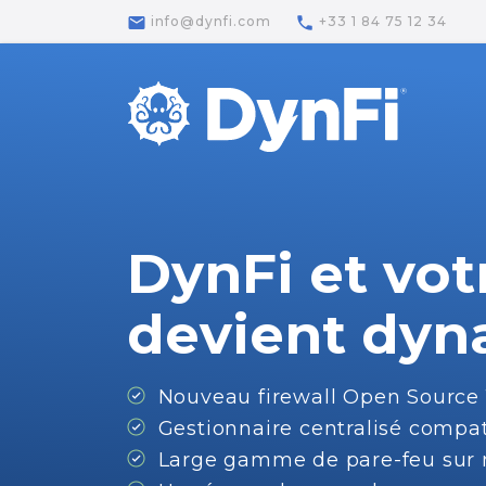
email
phone
info@dynfi.com
+33 1 84 75 12 34
DynFi
et
vot
devient
dyn
Nouveau
firewall
Open
Source
Gestionnaire
centralisé
compat
Large
gamme
de
pare-feu
sur