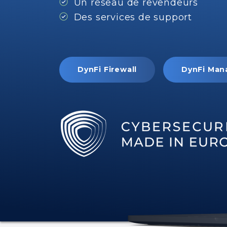
Un
réseau
de
revendeurs
Des
services
de
support
DynFi Firewall
DynFi Man