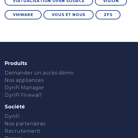
VIRTUALISATION OPEN SOURCE
VISION
VMWARE
VOUS ET NOUS
ZFS
Produits
Demander un accès démo
Nos appliances
DynFi Manager
DynFi Firewall
Société
DynFi
Nos partenaires
Recrutement