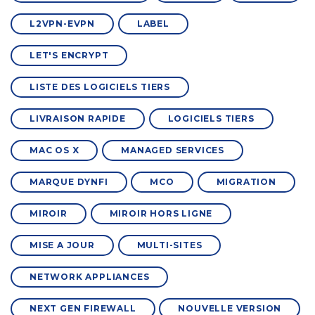
L2VPN-EVPN
LABEL
LET'S ENCRYPT
LISTE DES LOGICIELS TIERS
LIVRAISON RAPIDE
LOGICIELS TIERS
MAC OS X
MANAGED SERVICES
MARQUE DYNFI
MCO
MIGRATION
MIROIR
MIROIR HORS LIGNE
MISE A JOUR
MULTI-SITES
NETWORK APPLIANCES
NEXT GEN FIREWALL
NOUVELLE VERSION