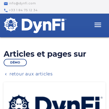
email
info@dynfi.com
phone
+33 1 84 75 12 34
menu
Articles et pages sur
DÉMO
retour aux articles
chevron_left