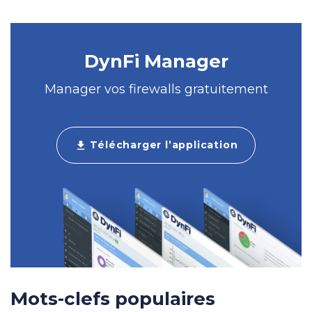
DynFi Manager
Manager vos firewalls gratuitement
Télécharger l’application
download
Mots-clefs populaires