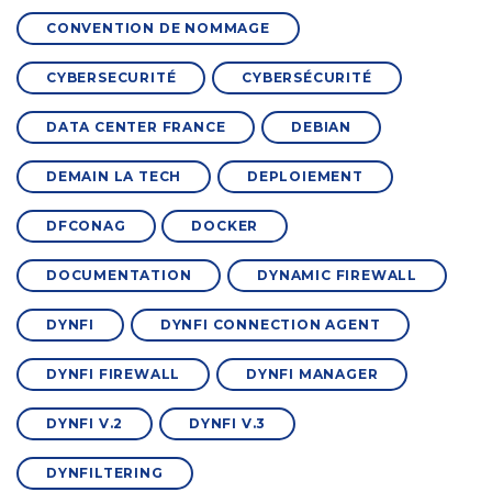
CONVENTION DE NOMMAGE
CYBERSECURITÉ
CYBERSÉCURITÉ
DATA CENTER FRANCE
DEBIAN
DEMAIN LA TECH
DEPLOIEMENT
DFCONAG
DOCKER
DOCUMENTATION
DYNAMIC FIREWALL
DYNFI
DYNFI CONNECTION AGENT
DYNFI FIREWALL
DYNFI MANAGER
DYNFI V.2
DYNFI V.3
DYNFILTERING