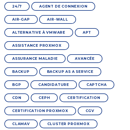
24/7
AGENT DE CONNEXION
AIR-GAP
AIR-WALL
ALTERNATIVE À VMWARE
APT
ASSISTANCE PROXMOX
ASSURANCE MALADIE
AVANCÉE
BACKUP
BACKUP AS A SERVICE
BGP
CANDIDATURE
CAPTCHA
CDN
CEPH
CERTIFICATION
CERTIFICATION PROXMOX
CGV
CLAMAV
CLUSTER PROXMOX