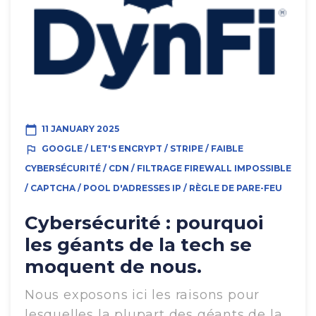
calendar_today
11 JANUARY 2025
outlined_flag
GOOGLE / LET'S ENCRYPT / STRIPE / FAIBLE
CYBERSÉCURITÉ / CDN / FILTRAGE FIREWALL IMPOSSIBLE
/ CAPTCHA / POOL D'ADRESSES IP / RÈGLE DE PARE-FEU
Cybersécurité : pourquoi
les géants de la tech se
moquent de nous.
Nous exposons ici les raisons pour
lesquelles la plupart des géants de la