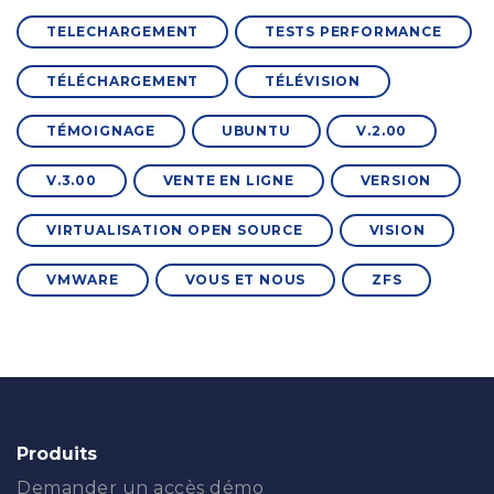
TELECHARGEMENT
TESTS PERFORMANCE
TÉLÉCHARGEMENT
TÉLÉVISION
TÉMOIGNAGE
UBUNTU
V.2.00
V.3.00
VENTE EN LIGNE
VERSION
VIRTUALISATION OPEN SOURCE
VISION
VMWARE
VOUS ET NOUS
ZFS
Produits
Demander un accès démo