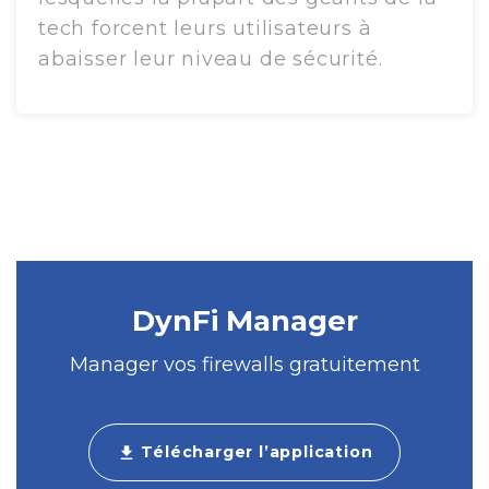
tech forcent leurs utilisateurs à
abaisser leur niveau de sécurité.
DynFi Manager
Manager vos firewalls gratuitement
Télécharger l’application
download