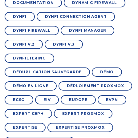
DOCUMENTATION
DYNAMIC FIREWALL
DYNFI
DYNFI CONNECTION AGENT
DYNFI FIREWALL
DYNFI MANAGER
DYNFI V.2
DYNFI V.3
DYNFILTERING
DÉDUPLICATION SAUVEGARDE
DÉMO
DÉMO EN LIGNE
DÉPLOIEMENT PROXMOX
ECSO
EIV
EUROPE
EVPN
EXPERT CEPH
EXPERT PROXMOX
EXPERTISE
EXPERTISE PROXMOX