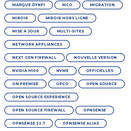
MARQUE DYNFI
MCO
MIGRATION
MIROIR
MIROIR HORS LIGNE
MISE A JOUR
MULTI-SITES
NETWORK APPLIANCES
NEXT GEN FIREWALL
NOUVELLE VERSION
NVIDIA H100
NVME
OFFICIELLES
ON PREMISE
OPCO
OPEN SOURCE
OPEN SOURCE EXPERIENCE
OPEN SOURCE FIREWALL
OPNSENSE
OPNSENSE 22.7
OPNSENSE ALIAS