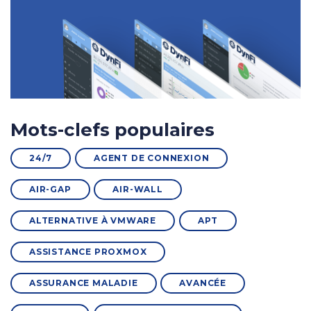
Mots-clefs populaires
24/7
AGENT DE CONNEXION
AIR-GAP
AIR-WALL
ALTERNATIVE À VMWARE
APT
ASSISTANCE PROXMOX
ASSURANCE MALADIE
AVANCÉE