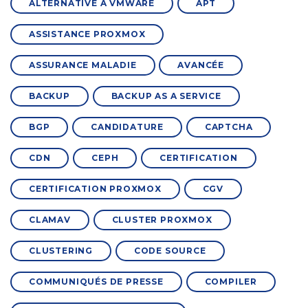
ALTERNATIVE À VMWARE
APT
ASSISTANCE PROXMOX
ASSURANCE MALADIE
AVANCÉE
BACKUP
BACKUP AS A SERVICE
BGP
CANDIDATURE
CAPTCHA
CDN
CEPH
CERTIFICATION
CERTIFICATION PROXMOX
CGV
CLAMAV
CLUSTER PROXMOX
CLUSTERING
CODE SOURCE
COMMUNIQUÉS DE PRESSE
COMPILER