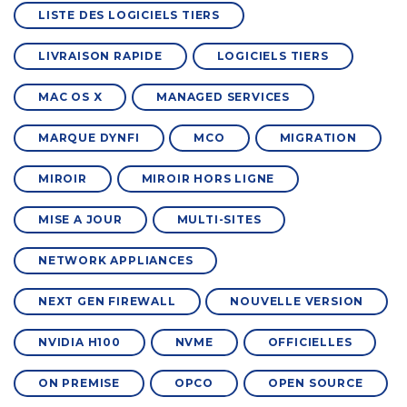
LISTE DES LOGICIELS TIERS
LIVRAISON RAPIDE
LOGICIELS TIERS
MAC OS X
MANAGED SERVICES
MARQUE DYNFI
MCO
MIGRATION
MIROIR
MIROIR HORS LIGNE
MISE A JOUR
MULTI-SITES
NETWORK APPLIANCES
NEXT GEN FIREWALL
NOUVELLE VERSION
NVIDIA H100
NVME
OFFICIELLES
ON PREMISE
OPCO
OPEN SOURCE