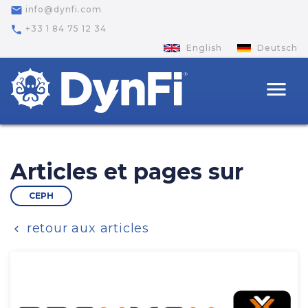
email
info@dynfi.com
phone
+33 1 84 75 12 34
English
Deutsch
menu
Articles et pages sur
CEPH
retour aux articles
chevron_left