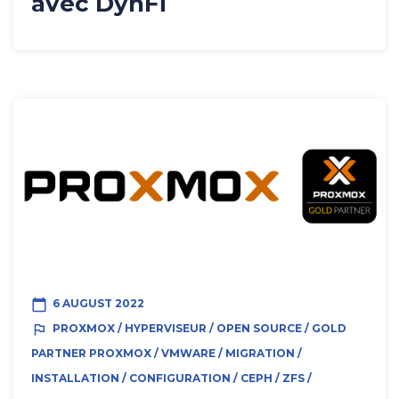
avec DynFi
calendar_today
6 AUGUST 2022
outlined_flag
PROXMOX / HYPERVISEUR / OPEN SOURCE / GOLD
PARTNER PROXMOX / VMWARE / MIGRATION /
INSTALLATION / CONFIGURATION / CEPH / ZFS /