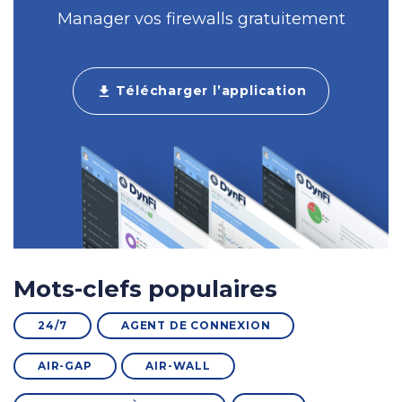
Manager vos firewalls gratuitement
Télécharger l’application
download
Mots-clefs populaires
24/7
AGENT DE CONNEXION
AIR-GAP
AIR-WALL