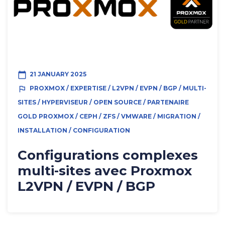
calendar_today
21 JANUARY 2025
outlined_flag
PROXMOX / EXPERTISE / L2VPN / EVPN / BGP / MULTI-
SITES / HYPERVISEUR / OPEN SOURCE / PARTENAIRE
GOLD PROXMOX / CEPH / ZFS / VMWARE / MIGRATION /
INSTALLATION / CONFIGURATION
Configurations complexes
multi-sites avec Proxmox
L2VPN / EVPN / BGP