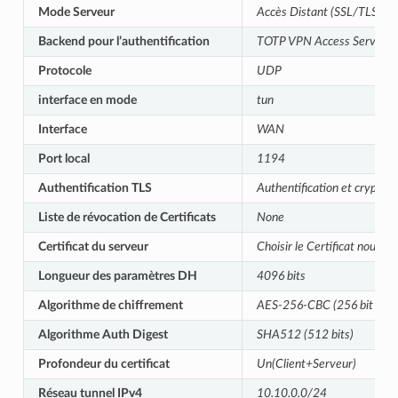
Mode Serveur
Accès Distant (SSL/TLS + Au
Backend pour l’authentification
TOTP VPN Access Server
Protocole
UDP
interface en mode
tun
Interface
WAN
Port local
1194
Authentification TLS
Authentification et cryptag
Liste de révocation de Certificats
None
Certificat du serveur
Choisir le Certificat nouvel
Longueur des paramètres DH
4096 bits
Algorithme de chiffrement
AES-256-CBC (256 bit key, 
Algorithme Auth Digest
SHA512 (512 bits)
Profondeur du certificat
Un(Client+Serveur)
Réseau tunnel IPv4
10.10.0.0/24